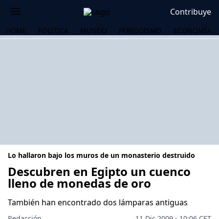
Contribuye
HOME
POLÍTICA
MUNDO
PERIODISMO
ECONOMÍA
Lo hallaron bajo los muros de un monasterio destruido
Descubren en Egipto un cuenco
lleno de monedas de oro
OS
También han encontrado dos lámparas antiguas
Redacción
11 Dic 2009 - 10:06 CET