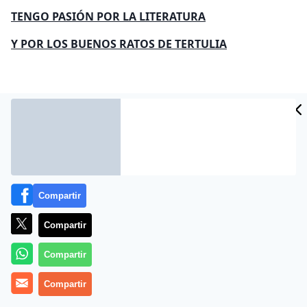
TENGO PASIÓN POR LA LITERATURA
Y POR LOS BUENOS RATOS DE TERTULIA
A quienes aquilatan el hotel “Río Asón”, de Ramales,
Olga y “Deme”, sin olvidarme de “el Palíndromo”, Ana, y
de quien es de mi alma amigo, Luis.
Tengo pasión por la literatura.
Compartir
Los libros de una excelsa biblioteca
Compartir
Ayudaron a verla como meca,
Compartir
Inagotable fuente de cultura.
Compartir