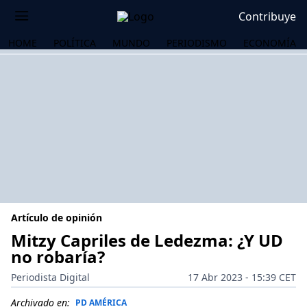
Contribuye
HOME
POLÍTICA
MUNDO
PERIODISMO
ECONOMÍA
Artículo de opinión
Mitzy Capriles de Ledezma: ¿Y UD
no robaría?
OS
Periodista Digital
17 Abr 2023 - 15:39 CET
Archivado en:
PD AMÉRICA