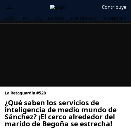
Contribuye
HOME
POLÍTICA
MUNDO
PERIODISMO
ECONOMÍA
La Retaguardia #528
¿Qué saben los servicios de
inteligencia de medio mundo de
Sánchez? ¡El cerco alrededor del
OS
marido de Begoña se estrecha!