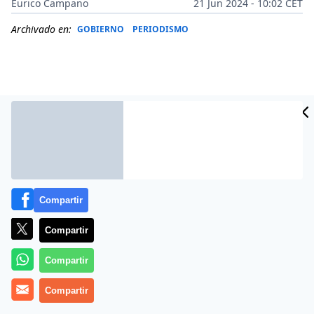
Eurico Campano
21 Jun 2024 - 10:02 CET
Archivado en:
GOBIERNO
PERIODISMO
Compartir
Compartir
Más información
Compartir
No es una cosa menor.
Compartir
Lo de
Pegasus
tuvo muy mala pinta en su momento
y
no la ha dejado de tener en todo este tiempo.
Muchos