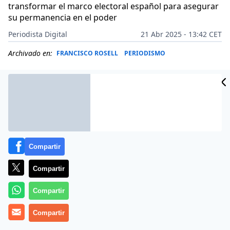
transformar el marco electoral español para asegurar
su permanencia en el poder
Periodista Digital
21 Abr 2025 - 13:42 CET
Archivado en:
FRANCISCO ROSELL
PERIODISMO
Compartir
Compartir
Compartir
Compartir
El periodista
Francisco Rosell
lanza una advertencia
sobre la nueva estrategia que planea el presidente de