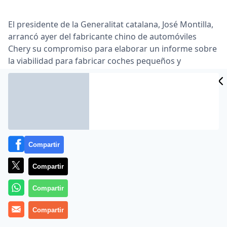
El presidente de la Generalitat catalana, José Montilla,
arrancó ayer del fabricante chino de automóviles
Chery su compromiso para elaborar un informe sobre
la viabilidad para fabricar coches pequeños y
medianos en Cataluña … Además, el efecto positivo
supondría una generación de empleo indirecto de
otros 10.000 puestos de trabajo. Diversas fuentes
consultadas indicaron que la inversión necesaria para
esta factoría alcanzaría los 1 …
Lea el artículo completo en
www.cincodias.com
Compartir
Compartir
Compartir
Compartir