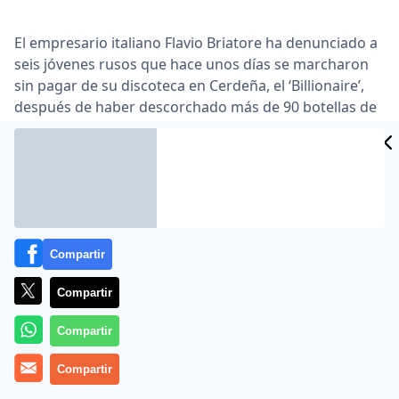
El empresario italiano Flavio Briatore ha denunciado a
seis jóvenes rusos que hace unos días se marcharon
sin pagar de su discoteca en Cerdeña, el ‘Billionaire’,
después de haber descorchado más de 90 botellas de
champán Cristal, por un valor superior a 86 … Así lo
recogen los periódicos locales sardos ‘L’Unione Sarda’
y ‘La Nuova Sardegna’, que aseguran que los seis
jóvenes de nacionalidad rusa, tres chicos y tres chicas,
llamaron a la discoteca de Briatore desde un yate de
lujo de 70 metros la Costa Esmeralda para pedir un
puesto reservado en el famoso local …
Compartir
Lea el artículo completo en
www.elmundo.es
Compartir
Compartir
Compartir