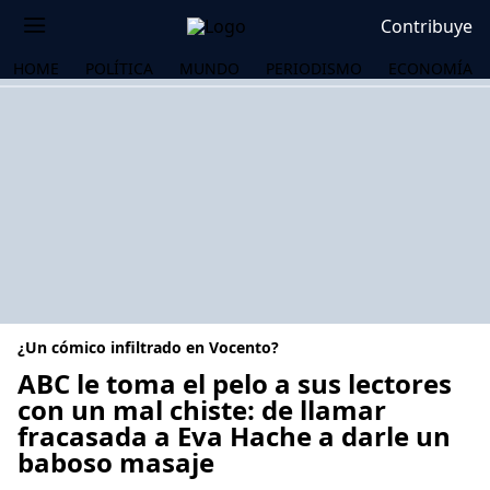
Contribuye
HOME
POLÍTICA
MUNDO
PERIODISMO
ECONOMÍA
¿Un cómico infiltrado en Vocento?
ABC le toma el pelo a sus lectores
con un mal chiste: de llamar
fracasada a Eva Hache a darle un
OS
baboso masaje