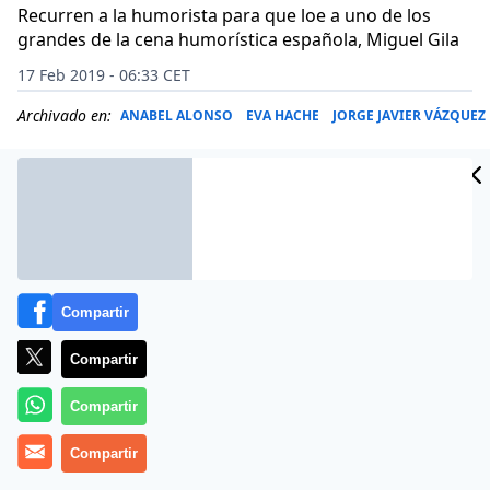
Recurren a la humorista para que loe a uno de los
grandes de la cena humorística española, Miguel Gila
17 Feb 2019 - 06:33 CET
Archivado en:
ANABEL ALONSO
EVA HACHE
JORGE JAVIER VÁZQUEZ
Compartir
Compartir
Compartir
Compartir
¿Se está cachondeando
ABC
de sus lectores? Desde
luego los que este 16 de febrero de 2019 vayan al