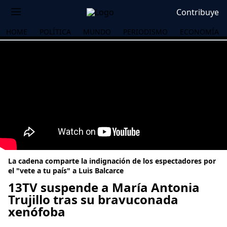
Contribuye
HOME
POLÍTICA
MUNDO
PERIODISMO
ECONOMÍA
La cadena comparte la indignación de los espectadores por
el "vete a tu país" a Luis Balcarce
13TV suspende a María Antonia
Trujillo tras su bravuconada
OS
xenófoba