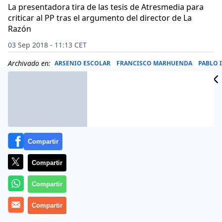
La presentadora tira de las tesis de Atresmedia para
criticar al PP tras el argumento del director de La
Razón
03 Sep 2018 - 11:13 CET
Archivado en:
ARSENIO ESCOLAR
FRANCISCO MARHUENDA
PABLO 
Compartir
Compartir
Compartir
Compartir
Cristina Seguí
y
Paco Marhuenda
le han metido un