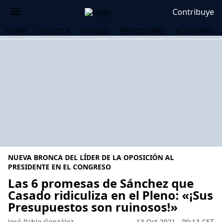
Contribuye
HOME
POLÍTICA
MUNDO
PERIODISMO
ECONOMÍA
NUEVA BRONCA DEL LÍDER DE LA OPOSICIÓN AL
PRESIDENTE EN EL CONGRESO
Las 6 promesas de Sánchez que
Casado ridiculiza en el Pleno: «¡Sus
OS
Presupuestos son ruinosos!»
José Pablo González
13 Oct 2021 - 09:13 CET