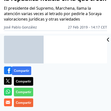
El presidente del Supremo, Marchena, llama la
atención varias veces al letrado por pedirle a Soraya
valoraciones jurídicas y otras variedades
José Pablo González
27 Feb 2019 - 14:17 CET
Archivado en:
JUSTICIA
MANUEL MARCHENA
ORIOL JUNQUERAS
S
Compartir
Compartir
Compartir
Compartir