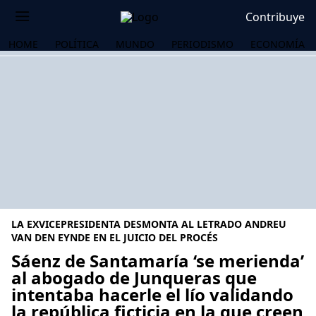
Contribuye
HOME
POLÍTICA
MUNDO
PERIODISMO
ECONOMÍA
LA EXVICEPRESIDENTA DESMONTA AL LETRADO ANDREU
VAN DEN EYNDE EN EL JUICIO DEL PROCÉS
Sáenz de Santamaría ‘se merienda’
al abogado de Junqueras que
OS
intentaba hacerle el lío validando
la república ficticia en la que creen