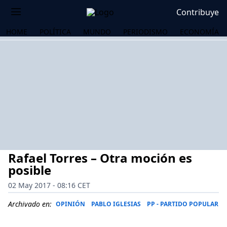
Contribuye
HOME
POLÍTICA
MUNDO
PERIODISMO
ECONOMÍA
Rafael Torres – Otra moción es
posible
02 May 2017 - 08:16 CET
OS
Archivado en:
OPINIÓN
PABLO IGLESIAS
PP - PARTIDO POPULAR