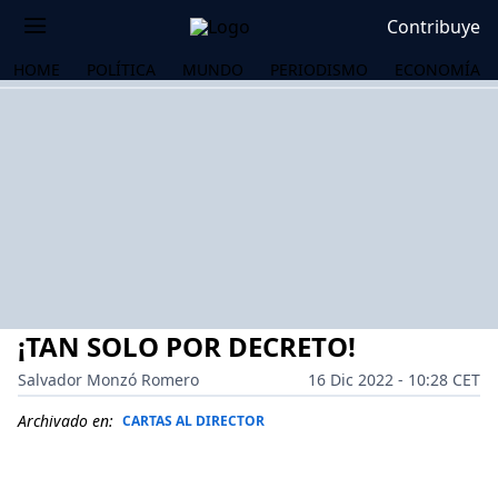
Contribuye
HOME
POLÍTICA
MUNDO
PERIODISMO
ECONOMÍA
¡TAN SOLO POR DECRETO!
Salvador Monzó Romero
16 Dic 2022 - 10:28 CET
Archivado en:
CARTAS AL DIRECTOR
OS