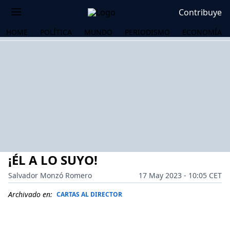
Contribuye
HOME
POLÍTICA
MUNDO
PERIODISMO
ECONOMÍA
¡ÉL A LO SUYO!
Salvador Monzó Romero
17 May 2023 - 10:05 CET
Archivado en:
CARTAS AL DIRECTOR
OS