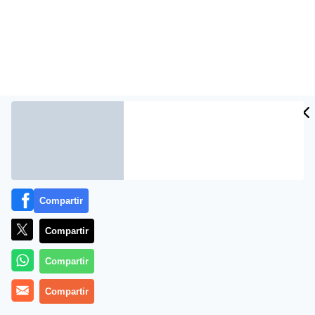
¡ELE QUE ELE!
(15.05.23)
Compartir
Compartir
Si alguien sabe de algo que huele
Compartir
Peor que un huevo podrido, que lo diga;
Compartir
El deseo de que ¡Dios le bendiga!,