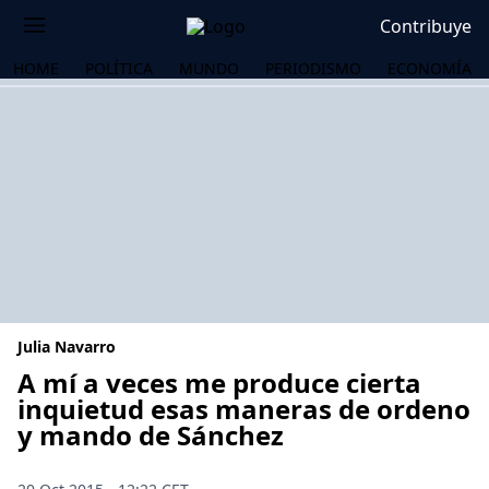
Contribuye
HOME
POLÍTICA
MUNDO
PERIODISMO
ECONOMÍA
Julia Navarro
A mí a veces me produce cierta
inquietud esas maneras de ordeno
y mando de Sánchez
OS