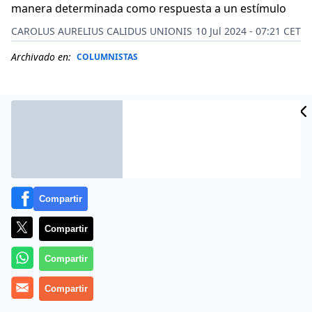
manera determinada como respuesta a un estímulo
CAROLUS AURELIUS CALIDUS UNIONIS
10 Jul 2024 - 07:21 CET
Archivado en:
COLUMNISTAS
Compartir
Compartir
Compartir
El penúltimo, hace apenas unas horas, en reclamar la
Compartir
unidad de la derecha para vencer al social comunismo,
al globalismo, al separatismo, a quienes quieren