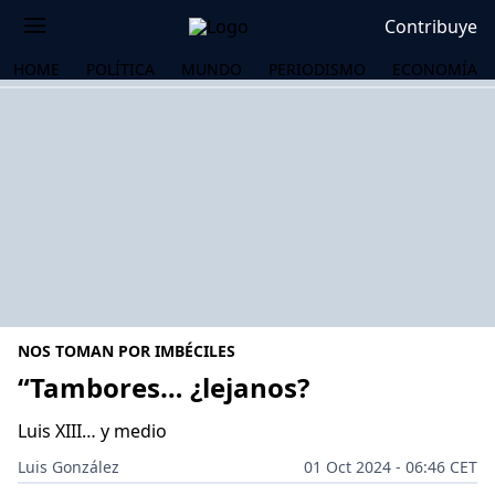
Contribuye
HOME
POLÍTICA
MUNDO
PERIODISMO
ECONOMÍA
NOS TOMAN POR IMBÉCILES
“Tambores… ¿lejanos?
Luis XIII… y medio
OS
Luis González
01 Oct 2024 - 06:46 CET