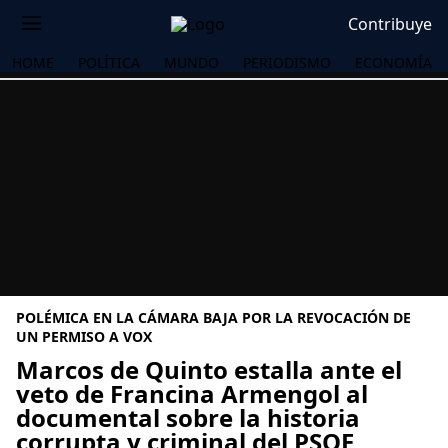
Contribuye
HOME
POLÍTICA
MUNDO
PERIODISMO
ECONOMÍA
POLÉMICA EN LA CÁMARA BAJA POR LA REVOCACIÓN DE
UN PERMISO A VOX
Marcos de Quinto estalla ante el
veto de Francina Armengol al
OS
documental sobre la historia
corrupta y criminal del PSOE