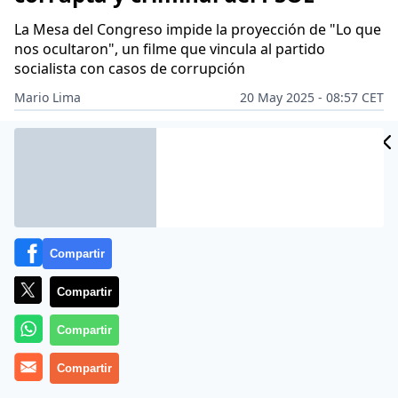
La Mesa del Congreso impide la proyección de "Lo que
nos ocultaron", un filme que vincula al partido
socialista con casos de corrupción
Mario Lima
20 May 2025 - 08:57 CET
Archivado en:
GOBIERNO DE ESPAÑA
JAVIER GARCÍA ISAC
JUAN CA
Compartir
Compartir
Compartir
Compartir