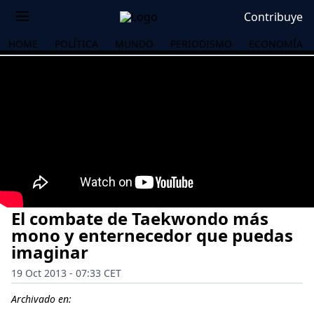
Contribuye
HOME
POLÍTICA
MUNDO
PERIODISMO
ECONOMÍA
El combate de Taekwondo más
mono y enternecedor que puedas
imaginar
19 Oct 2013 - 07:33 CET
OS
Archivado en: