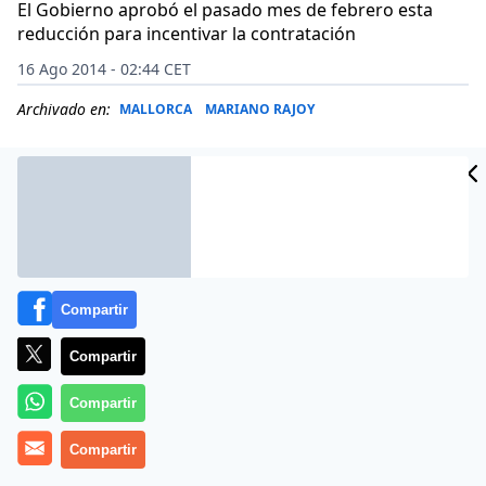
El Gobierno aprobó el pasado mes de febrero esta
reducción para incentivar la contratación
16 Ago 2014 - 02:44 CET
Archivado en:
MALLORCA
MARIANO RAJOY
Compartir
Compartir
Compartir
La tarifa plana de 100 euros para la contratación de
Compartir
nuevos trabajadores indefinidos ha supuesto la