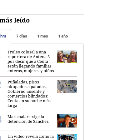
más leído
 hrs
7 días
1 mes
1 año
Troleo colosal a una
reportera de Antena 3
por decir que a Ceuta
están llegando familias
enteras, mujeres y niños
Puñaladas, pisos
okupados a patadas,
Gobierno ausente y
comercios blindados:
Ceuta en su noche más
larga
Marichalar exige la
detención de Sánchez
Un vídeo revela cómo la