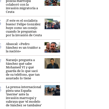
policía marroquí
colaboró con la
invasión migratoria a
Ceuta
¡Y este es el socialista
bueno! Felipe González
huye como un conejo
cuando le preguntan
por la invasión de Ceuta
Abascal: «Pedro
Sánchez es un traidor a
la nación»
Naranjo pregunta a
Sánchez qué sabe
Mohamed VI y qué
guarda de lo que sacó
de su teléfono, que tan
asustado lo tiene
La prensa internacional
pinta una España
‘inerme’ ante la
invasión marroquí y
subraya que ‘el modelo
de Sánchez se tambalea’