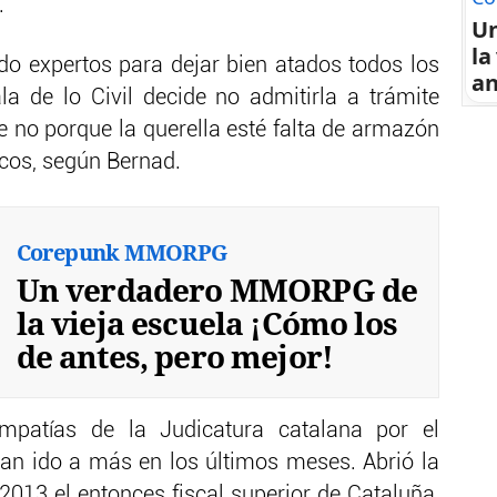
.
U
la
o expertos para dejar bien atados todos los
an
a de lo Civil decide no admitirla a trámite
e no porque la querella esté falta de armazón
ticos, según Bernad.
Corepunk MMORPG
Un verdadero MMORPG de
la vieja escuela ¡Cómo los
de antes, pero mejor!
mpatías de la Judicatura catalana por el
an ido a más en los últimos meses. Abrió la
013 el entonces fiscal superior de Cataluña,