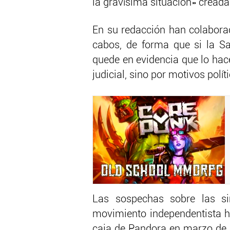
la gravísima situación» creada
En su redacción han colaborad
cabos, de forma que si la Sal
quede en evidencia que lo hac
judicial, sino por motivos polí
Las sospechas sobre las si
movimiento independentista h
caja de Pandora en marzo de 2