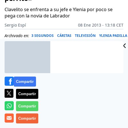
Clavelito se enfrenta a su jefe e Ylenia por poco se
pega con la novia de Labrador
Sergio Espí
08 Ene 2013 - 13:18 CET
Archivado en:
3 SEGUNDOS
CÁRITAS
TELEVISIÓN
YLENIA PADILLA
Compartir
Compartir
Compartir
Compartir
‘Gandía Shore’ ha reservado lo mejor para el final. En