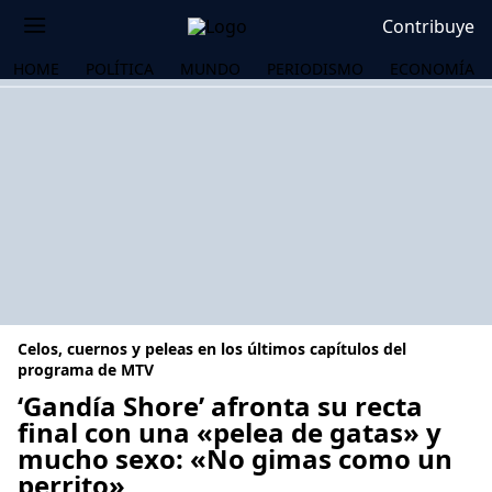
Contribuye
HOME
POLÍTICA
MUNDO
PERIODISMO
ECONOMÍA
Celos, cuernos y peleas en los últimos capítulos del
programa de MTV
‘Gandía Shore’ afronta su recta
final con una «pelea de gatas» y
OS
mucho sexo: «No gimas como un
perrito»