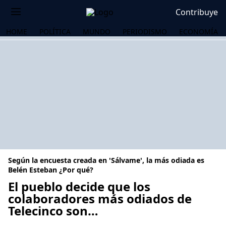
Contribuye
HOME
POLÍTICA
MUNDO
PERIODISMO
ECONOMÍA
Según la encuesta creada en 'Sálvame', la más odiada es
Belén Esteban ¿Por qué?
El pueblo decide que los
colaboradores más odiados de
OS
Telecinco son…