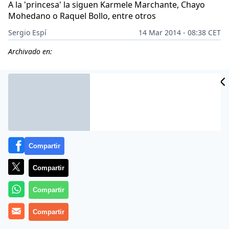
A la 'princesa' la siguen Karmele Marchante, Chayo
Mohedano o Raquel Bollo, entre otros
Sergio Espí
14 Mar 2014 - 08:38 CET
Archivado en:
Compartir
Compartir
Compartir
Más información
Compartir