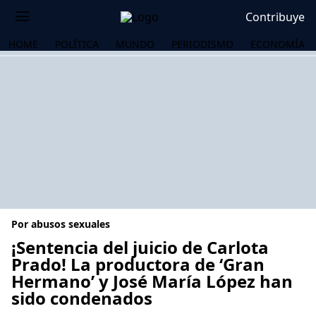
Contribuye
HOME
POLÍTICA
MUNDO
PERIODISMO
ECONOMÍA
Por abusos sexuales
¡Sentencia del juicio de Carlota
Prado! La productora de ‘Gran
Hermano’ y José María López han
OS
sido condenados