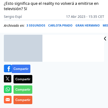
¿Esto significa que el reality no volverá a emitirse en
televisión? Sí
Sergio Espí
17 Abr 2023 - 15:35 CET
Archivado en:
3 SEGUNDOS
CARLOTA PRADO
GRAN HERMANO
ME
Compartir
Compartir
Compartir
Compartir
Más información