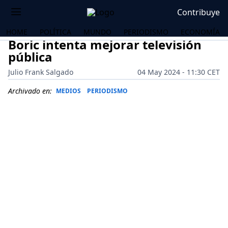
Contribuye
HOME
POLÍTICA
MUNDO
PERIODISMO
ECONOMÍA
Boric intenta mejorar televisión
pública
Julio Frank Salgado
04 May 2024 - 11:30 CET
Archivado en:
MEDIOS
PERIODISMO
OS