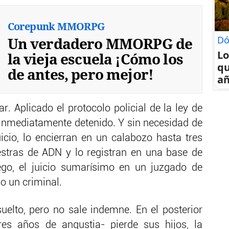
Corepunk MMORPG
Un verdadero MMORPG de
Dó
Lo
la vieja escuela ¡Cómo los
qu
de antes, pero mejor!
a
r. Aplicado el protocolo policial de la ley de
s inmediatamente detenido. Y sin necesidad de
uicio, lo encierran en un calabozo hasta tres
estras de ADN y lo registran en una base de
ego, el juicio sumarísimo en un juzgado de
o un criminal.
elto, pero no sale indemne. En el posterior
res años de angustia- pierde sus hijos, la