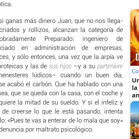
tica.
si ganas más dinero Juan, que no nos llega-
riados y rollizos, alcanzan la categoría de
radamente Preparado: ingeniero de
nciado en administración de empresas,
s, y sólo entonces, una vez que la arpía ve
sus hijos
partenaire
proteicas y las de
–y a su
Co
enesteres lúdicos– cuando un buen día,
U
 se acabó el carbón. Que ha hablado con una
la
sea, que se queda con la casa, con el coche y
an
uiere la mitad de su sueldo. Y si el infeliz y
de creerse lo que le está pasando, intenta
o: «Pues te vas a enterar de lo mala que soy»
 denuncia por maltrato psicológico.