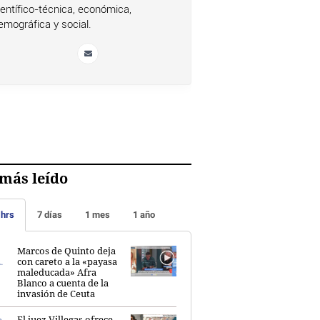
ientífico-técnica, económica,
emográfica y social.
más leído
 hrs
7 días
1 mes
1 año
Marcos de Quinto deja
con careto a la «payasa
maleducada» Afra
Blanco a cuenta de la
invasión de Ceuta
El juez Villegas ofrece