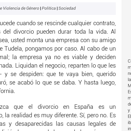
e Violencia de Género
|
Política
|
Sociedad
 sucede cuando se rescinde cualquier contrato,
s del divorcio pueden durar toda la vida. Al
sea, usted monta una empresa con su amigo
de Tudela, pongamos por caso. Al cabo de un
al; la empresa ya no es viable y deciden
C
nada. Liquidan el negocio, reparten lo que les
m
- y se despiden: que te vaya bien, querido
n
l
ró, se acabó lo que se daba. Y hasta luego,
M
fornia.
E
m
d
ezca que el divorcio en España es un
y
, la realidad es muy diferente. Sí, pero no. Es
E
i
das y desaparecidas las causas legales de
i