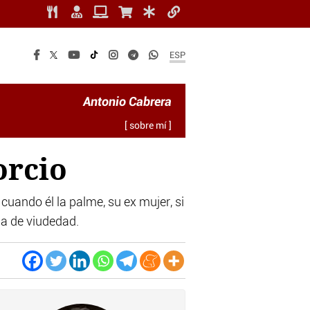
ESP
Antonio Cabrera
[ sobre mí ]
orcio
cuando él la palme, su ex mujer, si
ia de viudedad.