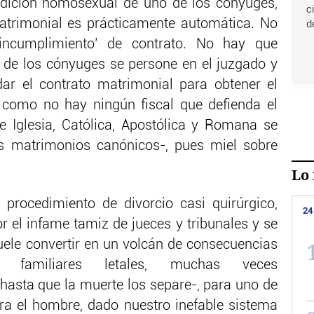
ondición homosexual de uno de los cónyuges,
c
matrimonial es prácticamente automática. No
d
‘incumplimiento’ de contrato. No hay que
o de los cónyuges se persone en el juzgado y
dar el contrato matrimonial para obtener el
, como no hay ningún fiscal que defienda el
e Iglesia, Católica, Apostólica y Romana se
os matrimonios canónicos-, pues miel sobre
Lo 
procedimiento de divorcio casi quirúrgico,
24
or el infame tamiz de jueces y tribunales y se
suele convertir en un volcán de consecuencias
y familiares letales, muchas veces
-hasta que la muerte los separe-, para uno de
ra el hombre, dado nuestro inefable sistema