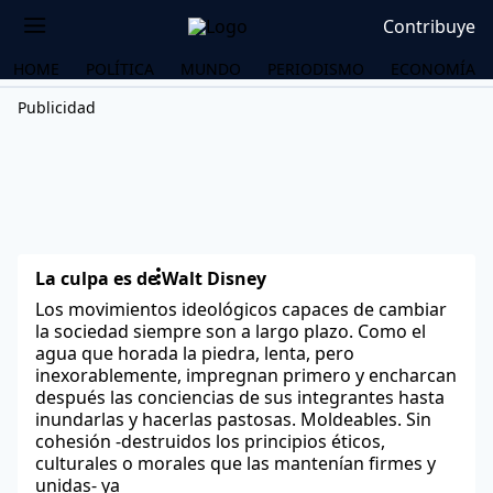
Contribuye
HOME
POLÍTICA
MUNDO
PERIODISMO
ECONOMÍA
Publicidad
La culpa es de Walt Disney
Los movimientos ideológicos capaces de cambiar
la sociedad siempre son a largo plazo. Como el
agua que horada la piedra, lenta, pero
inexorablemente, impregnan primero y encharcan
después las conciencias de sus integrantes hasta
inundarlas y hacerlas pastosas. Moldeables. Sin
cohesión -destruidos los principios éticos,
OS
culturales o morales que las mantenían firmes y
unidas- ya