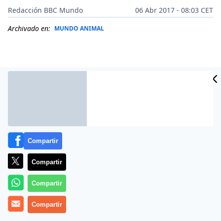
Redacción BBC Mundo
06 Abr 2017 - 08:03 CET
Archivado en:
MUNDO ANIMAL
Compartir
Compartir
Lo que muestra la foto de arriba es una pareja de
Compartir
sapos en plena cópula.
Compartir
Por encima de la hembra está el macho, que con su