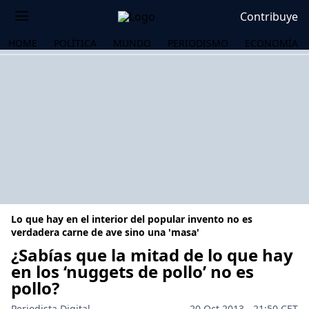
Contribuye
HOME
POLÍTICA
MUNDO
PERIODISMO
ECONOMÍA
Lo que hay en el interior del popular invento no es
verdadera carne de ave sino una 'masa'
¿Sabías que la mitad de lo que hay
en los ‘nuggets de pollo’ no es
OS
pollo?
Periodista Digital
20 Oct 2013 - 21:50 CET