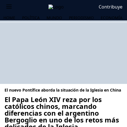
Contribuye
HOME
POLÍTICA
MUNDO
PERIODISMO
ECONOMÍA
El nuevo Pontífice aborda la situación de la Iglesia en China
El Papa León XIV reza por los
católicos chinos, marcando
diferencias con el argentino
OS
Bergoglio en uno de los retos más
delicados de la Iglesia