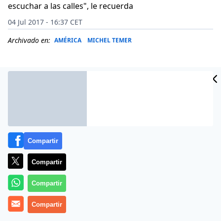
escuchar a las calles", le recuerda
04 Jul 2017 - 16:37 CET
Archivado en:
AMÉRICA
MICHEL TEMER
Compartir
Compartir
Compartir
(
C. Doody/Agencias
).-
«Los intereses del mercado o de
Compartir
grupos no son motivos suficientes para medidas
que sacrifican al pueblo»
. El cardenal arzobispo de