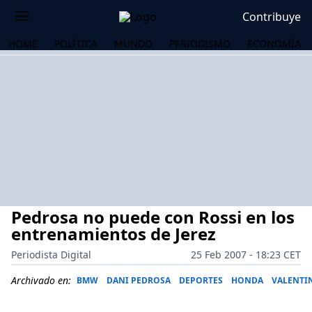
Contribuye
HOME
POLÍTICA
MUNDO
PERIODISMO
ECONOMÍA
Pedrosa no puede con Rossi en los
entrenamientos de Jerez
Periodista Digital
25 Feb 2007 - 18:23 CET
OS
Archivado en:
BMW
DANI PEDROSA
DEPORTES
HONDA
VALENTI