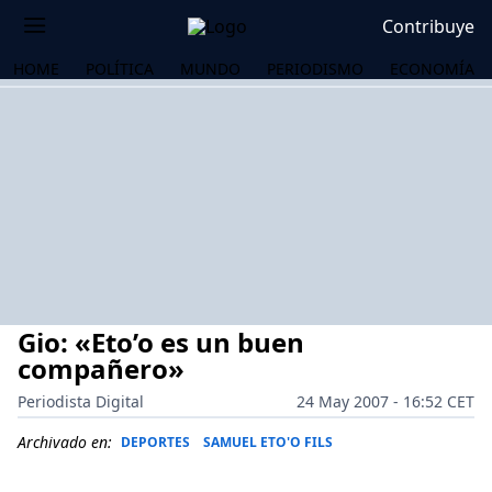
Contribuye
HOME
POLÍTICA
MUNDO
PERIODISMO
ECONOMÍA
Gio: «Eto’o es un buen
compañero»
Periodista Digital
24 May 2007 - 16:52 CET
OS
Archivado en:
DEPORTES
SAMUEL ETO'O FILS