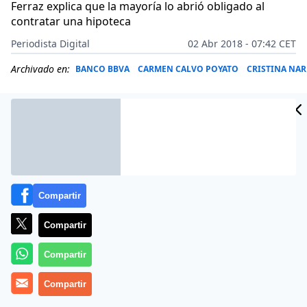
Ferraz explica que la mayoría lo abrió obligado al
contratar una hipoteca
Periodista Digital
02 Abr 2018 - 07:42 CET
Archivado en:
BANCO BBVA
CARMEN CALVO POYATO
CRISTINA NA
Compartir
Compartir
Compartir
La mitad de los miembros de la Ejecutiva Federal del
Compartir
PSOE tiene ahorros invertidos en planes privados de