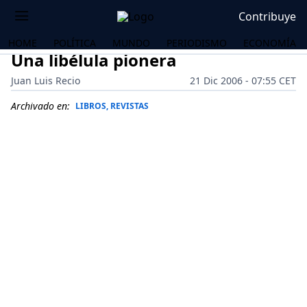
Contribuye
HOME
POLÍTICA
MUNDO
PERIODISMO
ECONOMÍA
Una libélula pionera
Juan Luis Recio
21 Dic 2006 - 07:55 CET
Archivado en:
LIBROS, REVISTAS
OS