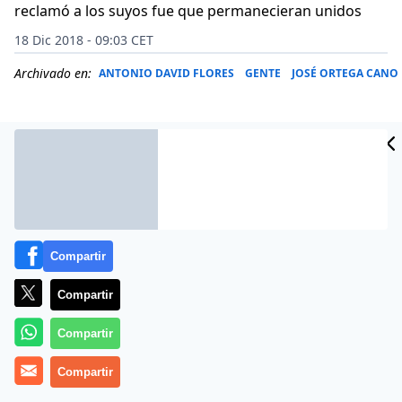
reclamó a los suyos fue que permanecieran unidos
18 Dic 2018 - 09:03 CET
Archivado en:
ANTONIO DAVID FLORES
GENTE
JOSÉ ORTEGA CANO
Compartir
Compartir
Compartir
Es uno de los casos más triste de entre todos los
Compartir
famosos; una madre y una hija que no se llevan, es de
lo peor que puede pasar en una familia.
Heredera