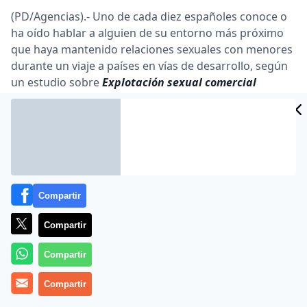
(PD/Agencias).- Uno de cada diez españoles conoce o
ha oído hablar a alguien de su entorno más próximo
que haya mantenido relaciones sexuales con menores
durante un viaje a países en vías de desarrollo, según
un estudio sobre
Explotación sexual comercial
infantil en los viajes
presentado este miércoles por
Unicef
, que denuncia la permisividad que existe en
sectores de la sociedad española ante este tipo de
prácticas.
Sin embargo, el estudio de Unicef muestra que la
mayoría de los españoles (más de un 85%) está
Compartir
concienciado con este problema y piensa que las
personas que pagan por tener relaciones sexuales con
Compartir
menores deberían ir a la cárcel «sin condiciones».
Compartir
Además, el 90% de los encuestados es consciente de
que la prostitución infantil den los países en desarrollo
Compartir
es algo frecuente o muy frecuente.