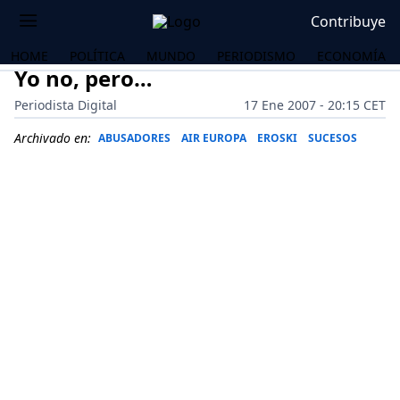
Contribuye
HOME
POLÍTICA
MUNDO
PERIODISMO
ECONOMÍA
Yo no, pero…
Periodista Digital
17 Ene 2007 - 20:15 CET
Archivado en:
ABUSADORES
AIR EUROPA
EROSKI
SUCESOS
OS