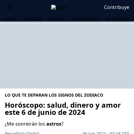
Contribuye
HOME
POLÍTICA
MUNDO
PERIODISMO
ECONOMÍA
LO QUE TE DEPARAN LOS SIGNOS DEL ZODIACO
Horóscopo: salud, dinero y amor
este 6 de junio de 2024
OS
¿Me sonreirán los
astros
?
Periodista Digital
06 Jun 2022 - 07:18 CET