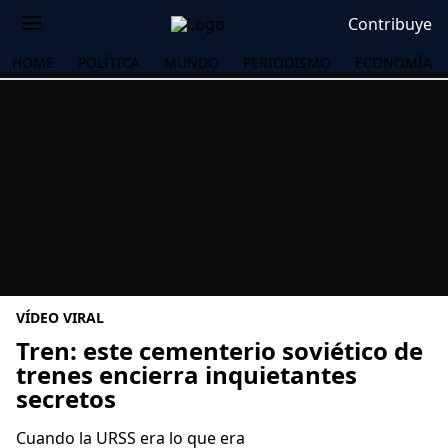
Contribuye
HOME
POLÍTICA
MUNDO
PERIODISMO
ECONOMÍA
VÍDEO VIRAL
Tren: este cementerio soviético de
trenes encierra inquietantes
secretos
OS
Cuando la URSS era lo que era