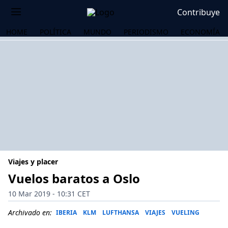
Contribuye
HOME
POLÍTICA
MUNDO
PERIODISMO
ECONOMÍA
Viajes y placer
Vuelos baratos a Oslo
10 Mar 2019 - 10:31 CET
OS
Archivado en:
IBERIA
KLM
LUFTHANSA
VIAJES
VUELING