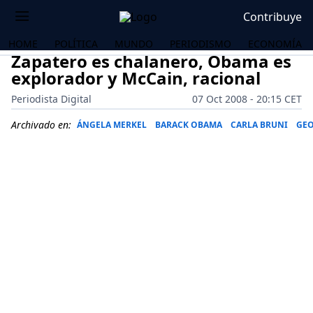
Contribuye
HOME
POLÍTICA
MUNDO
PERIODISMO
ECONOMÍA
Zapatero es chalanero, Obama es
explorador y McCain, racional
Periodista Digital
07 Oct 2008 - 20:15 CET
Archivado en:
ÁNGELA MERKEL
BARACK OBAMA
CARLA BRUNI
GEO
OS