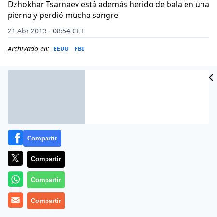
Dzhokhar Tsarnaev está además herido de bala en una
pierna y perdió mucha sangre
21 Abr 2013 - 08:54 CET
Archivado en:
EEUU
FBI
Compartir
Compartir
Compartir
Dzhokhar Tsarnaev, el terrorista de 19 años del
Compartir
atentado contra el Maratón de Boston, tiene una