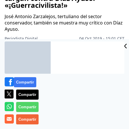
«¡Guerracivilista!»
José Antonio Zarzalejos, tertuliano del sector
conservador, también se muestra muy crítico con Díaz
Ayuso.
Periodista Digital
04 Oct 2019 - 15:01 CET
Archivado en:
ANTONIO GARCÍA FERRERAS
ASAMBLEA DE MADRID
Compartir
Compartir
Compartir
Compartir