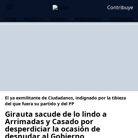
Contribuye
HOME
POLÍTICA
MUNDO
PERIODISMO
ECONOMÍA
El ya exmilitante de Ciudadanos, indignado por la tibieza
del que fuera su partido y del PP
Girauta sacude de lo lindo a
Arrimadas y Casado por
OS
desperdiciar la ocasión de
desnudar al Gobierno