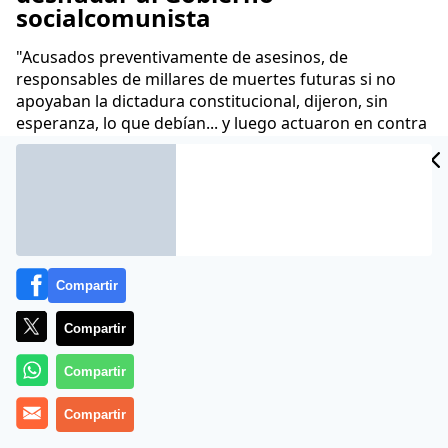
socialcomunista
"Acusados preventivamente de asesinos, de
responsables de millares de muertes futuras si no
apoyaban la dictadura constitucional, dijeron, sin
esperanza, lo que debían... y luego actuaron en contra
de su análisis"
Juan Velarde
07 May 2020 - 07:02 CET
Archivado en:
COLUMNISTAS
GOBIERNO
OPINIÓN
PARLAMENTO
Compartir
Compartir
Compartir
Compartir