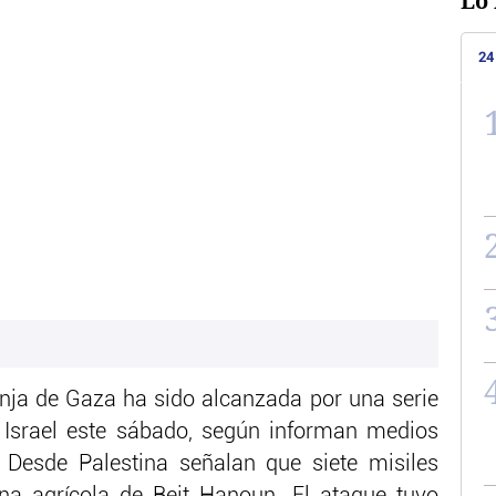
Lo 
24
anja de Gaza ha sido alcanzada por una serie
 Israel este sábado, según informan medios
s. Desde Palestina señalan que siete misiles
na agrícola de Beit Hanoun. El ataque tuvo