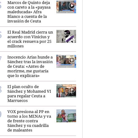
Marcos de Quinto deja
con careto a la «payasa
maleducada» Afra
Blanco a cuenta de la
invasión de Ceuta
El Real Madrid cierra un
acuerdo con Vinicius y
el crack renueva por 25
millones
Inocencio Arias hunde a
Sánchez tras la invasión
de Ceuta: «Antes de
morirme, me gustaría
que lo explicara»
El plan oculto de
Sánchez y Mohamed VI
para regalar Ceuta a
Marruecos
VOX presiona al PP en
torno a los MENAs y va
de frente contra
Sánchez y su cuadrilla
de maleantes