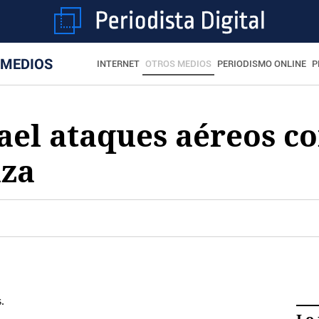
 MEDIOS
INTERNET
OTROS MEDIOS
PERIODISMO ONLINE
P
rael ataques aéreos co
aza