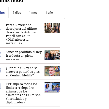
más leído
 hrs
7 días
1 mes
1 año
Pérez-Reverte se
descojona del último
desvarío de Antonio
Papell con Ceuta:
«Disfruten esta
maravilla»
Sánchez prohibió al Rey
ir a Ceuta en plena
invasión
¿Por qué el Rey no se
atreve a poner los pies
en Ceuta o Melilla?
TVE supera todos los
límites: ‘Telepedro’
afirma que los
asaltantes de Ceuta son
«licenciados y
diplomados»