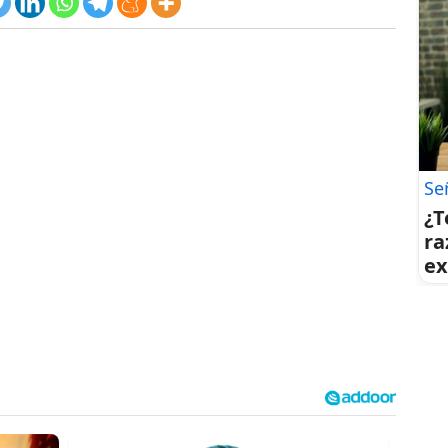
Se
¿T
ra
ex