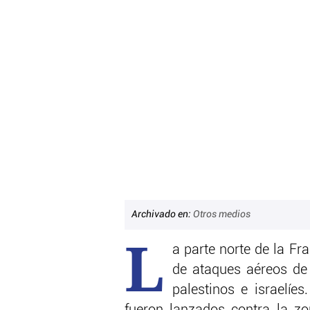
Archivado en:
Otros medios
L
a parte norte de la Fr
de ataques aéreos de
palestinos e israelíe
fueron lanzados contra la zo