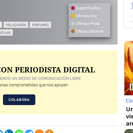
SuperChollos
Ofertas Oro
Ofertas Plata
PELUQUERÍA
PERFUMES
Ofertas Bronce
 SOLAR
ON PERIODISTA DIGITAL
ENDO UN MEDIO DE COMUNICACIÓN LIBRE
nas comprometidas que nos apoyen
Co
COLABORA
Un
vi
an