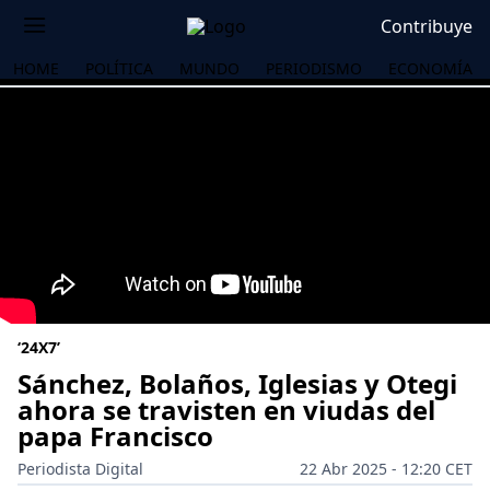
Contribuye
HOME
POLÍTICA
MUNDO
PERIODISMO
ECONOMÍA
‘24X7’
Sánchez, Bolaños, Iglesias y Otegi
ahora se travisten en viudas del
papa Francisco
OS
Periodista Digital
22 Abr 2025 - 12:20 CET