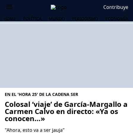
Contribuye
HOME
POLÍTICA
MUNDO
PERIODISMO
ECONOMÍA
EN EL 'HORA 25' DE LA CADENA SER
Colosal ‘viaje’ de García-Margallo a
Carmen Calvo en directo: «Ya os
conocen…»
OS
"Ahora, esto va a ser jauja"