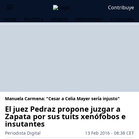
Contribuye
HOME
POLÍTICA
MUNDO
PERIODISMO
ECONOMÍA
Manuela Carmena: "Cesar a Celia Mayer sería injusto"
El juez Pedraz propone juzgar a
Zapata por sus tuits xenófobos e
insutantes
OS
Periodista Digital
13 Feb 2016 - 08:38 CET