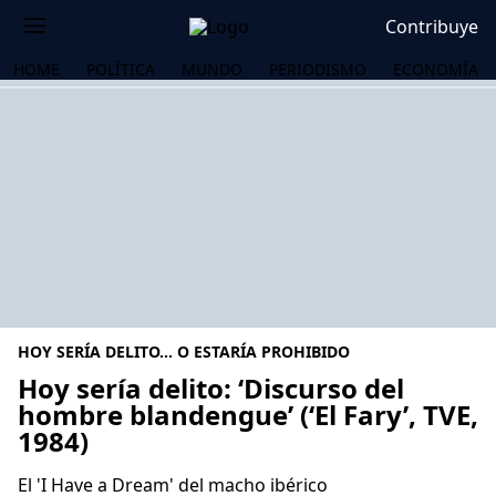
Contribuye
HOME
POLÍTICA
MUNDO
PERIODISMO
ECONOMÍA
HOY SERÍA DELITO... O ESTARÍA PROHIBIDO
Hoy sería delito: ‘Discurso del
hombre blandengue’ (‘El Fary’, TVE,
1984)
OS
El 'I Have a Dream' del macho ibérico